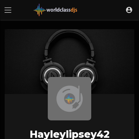
Hayleylipsey42