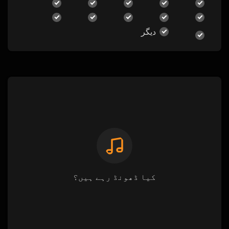
دیگر
کیا ڈھونڈ رہے ہیں؟