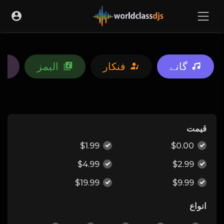
گانے
فنکار
البمز
قیمت
$1.99
$0.00
$4.99
$2.99
$19.99
$9.99
انواع