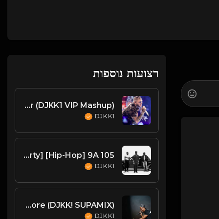
רצועות נוספות
Farruko v. Snap - Pepas Is A Dancer (DJKK1 VIP Mashup)
DJKK1
House Of Pain, DJ Kool, Kendrick Lamar - Jump Around Vs. Tv Off Pt. 2 [DJKK1 Toneplay Segue] [Kendrick Hype] [Dirty] [Hip-Hop] 9A 105
DJKK1
Jay-Z & Linkin Park - Encore (DJKK! SUPAMIX)
DJKK1