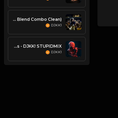
Jack Harlow, Drake, Lil Wayne - The Motto vs. Lovin On Me (DJKK1 Power Blend Combo Clean)
DJKK1
Payphones - DJKK! STUPIDMIX
DJKK1