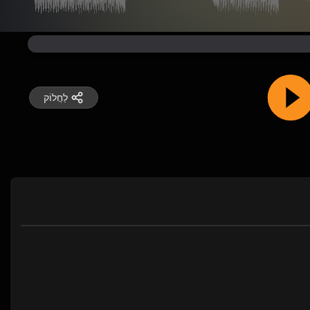
לַחֲלוֹק