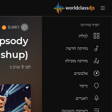
דפדף במוזיקה
DJKK1
לְגַלוֹת
apsody
מוזיקה חדשה
ashup)
מוזיקה מובילה
לִפנֵי 3 שנים
ב
אלבומים
זַרקוֹר
ז'אנרים
רשימות השמעה