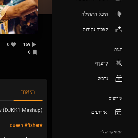
היכל התהילה
לצבור נקודות
0
169
חנות
0
לְדַפדֵף
נרכש
תיאור
אירועים
dy (DJKK1 Mashup))
אירועים
#fisher
#queen
המוזיקה שלך