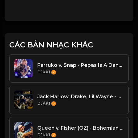
CÁC BẢN NHẠC KHÁC
Farruko v. Snap - Pepas Is A Dancer (DJKK1 VIP Mashup)
DJKK1
Jack Harlow, Drake, Lil Wayne - The Motto vs. Lovin On Me (DJKK1 Power Blend Combo Clean)
DJKK1
Queen v. Fisher (OZ) - Bohemian Rhapsody (DJKK1 Mashup)
DJKK1