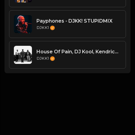
Payphones - DJKK! STUPIDMIX
DJKK1
House Of Pain, DJ Kool, Kendrick Lamar - Jump Around Vs. Tv Off Pt. 2 [DJKK1 Toneplay Segue] [Kendrick Hype] [Dirty] [Hip-Hop] 9A 105
DJKK1