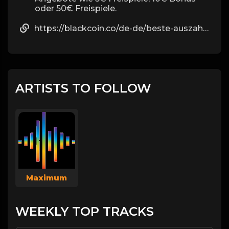
oder 50€ Freispiele.
https://blackcoin.co/de-de/beste-auszahlung-online-casino-meine-rezension-2026/
ARTISTS TO FOLLOW
Maximum
WEEKLY TOP TRACKS