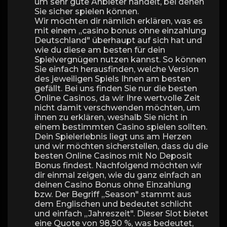
um sehr gute Anbieter handelt, bei denen
Sie sicher spielen können.
Wir möchten dir nämlich erklären, was es
mit einem „casino bonus ohne einzahlung
Deutschland" überhaupt auf sich hat und
wie du diese am besten für dein
Spielvergnügen nutzen kannst. So können
Sie einfach herausfinden, welche Version
des jeweiligen Spiels Ihnen am besten
gefällt. Bei uns finden Sie nur die besten
Online Casinos, da wir Ihre wertvolle Zeit
nicht damit verschwenden möchten, um
ihnen zu erklären, weshalb Sie nicht in
einem bestimmten Casino spielen sollten.
Dein Spielerlebnis liegt uns am Herzen
und wir möchten sicherstellen, dass du die
besten Online Casinos mit No Deposit
Bonus findest. Nachfolgend möchten wir
dir einmal zeigen, wie du ganz einfach an
deinen Casino Bonus ohne Einzahlung
bzw. Der Begriff „Season" stammt aus
dem Englischen und bedeutet schlicht
und einfach „Jahreszeit". Dieser Slot bietet
eine Quote von 98,90 %, was bedeutet,