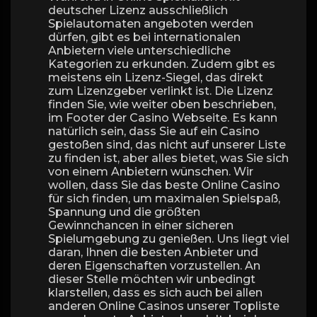
deutscher Lizenz ausschließlich
Spielautomaten angeboten werden
dürfen, gibt es bei internationalen
Anbietern viele unterschiedliche
Kategorien zu erkunden. Zudem gibt es
meistens ein Lizenz-Siegel, das direkt
zum Lizenzgeber verlinkt ist. Die Lizenz
finden Sie, wie weiter oben beschrieben,
im Footer der Casino Webseite. Es kann
natürlich sein, dass Sie auf ein Casino
gestoßen sind, das nicht auf unserer Liste
zu finden ist, aber alles bietet, was Sie sich
von einem Anbietern wünschen. Wir
wollen, dass Sie das beste Online Casino
für sich finden, um maximalen Spielspaß,
Spannung und die größten
Gewinnchancen in einer sicheren
Spielumgebung zu genießen. Uns liegt viel
daran, Ihnen die besten Anbieter und
deren Eigenschaften vorzustellen. An
dieser Stelle möchten wir unbedingt
klarstellen, dass es sich auch bei allen
anderen Online Casinos unserer Topliste