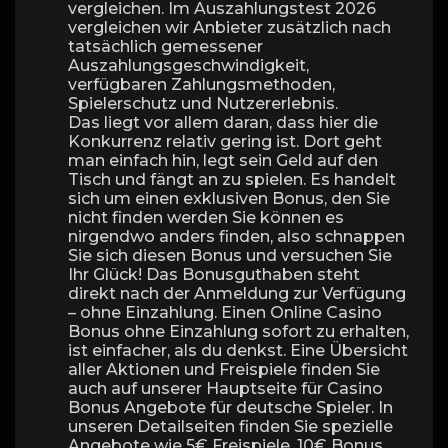
vergleichen. Im Auszahlungstest 2026
vergleichen wir Anbieter zusätzlich nach
tatsächlich gemessener
Auszahlungsgeschwindigkeit,
verfügbaren Zahlungsmethoden,
Spielerschutz und Nutzererlebnis.
Das liegt vor allem daran, dass hier die
Konkurrenz relativ gering ist. Dort geht
man einfach hin, legt sein Geld auf den
Tisch und fängt an zu spielen. Es handelt
sich um einen exklusiven Bonus, den Sie
nicht finden werden Sie können es
nirgendwo anders finden, also schnappen
Sie sich diesen Bonus und versuchen Sie
Ihr Glück! Das Bonusguthaben steht
direkt nach der Anmeldung zur Verfügung
– ohne Einzahlung. Einen Online Casino
Bonus ohne Einzahlung sofort zu erhalten,
ist einfacher, als du denkst. Eine Übersicht
aller Aktionen und Freispiele finden Sie
auch auf unserer Hauptseite für Casino
Bonus Angebote für deutsche Spieler. In
unseren Detailseiten finden Sie spezielle
Angebote wie 5€ Freispiele, 10€ Bonus