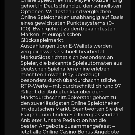
Online Spielothek mit PayPal-Auszahlung
gehört in Deutschland zu den schnellsten
Optionen. Wir testen und vergleichen
Online Spielotheken unabhängig auf Basis
eines gewichteten Punktesystems (0–
100). Bwin gehört zu den bekanntesten
Marken im europäischen
Glücksspielmarkt.
Auszahlungen über E-Wallets werden
vergleichsweise schnell bearbeitet.
MerkurSlots richtet sich besonders an
Spieler, die bekannte Spielautomaten aus
deutschen Spielhallen online erleben
möchten. Löwen Play überzeugt
besonders durch überdurchschnittliche
RTP-Werte – mit durchschnittlich rund 97
% liegt der Anbieter klar über dem
Marktdurchschnitt. Jokerstar gehört zu
den zuverlässigsten Online Spielotheken
im deutschen Markt. Beantworten Sie drei
Fragen – und finden Sie Ihren passenden
Anbieter. Unsere Redaktion hat die
besten Angebote zusammengefasst –
jetzt alle Online Casino Bonus Angebote