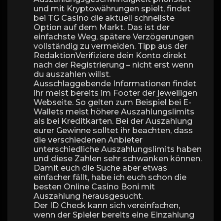
und mit Kryptowährungen spielt, findet
bei TG Casino die aktuell schnellste
Option auf dem Markt. Das ist der
einfachste Weg, spätere Verzögerungen
vollständig zu vermeiden. Tipp aus der
RedaktionVerifiziere dein Konto direkt
nach der Registrierung – nicht erst wenn
du auszahlen willst.
Ausschlaggebende Informationen findet
ihr meist bereits im Footer der jeweiligen
Webseite. So gelten zum Beispiel bei E-
Wallets meist höhere Auszahlungslimits
als bei Kreditkarten. Bei der Auszahlung
eurer Gewinne solltet ihr beachten, dass
die verschiedenen Anbieter
unterschiedliche Auszahlungslimits haben
und diese Zahlen sehr schwanken können.
Damit euch die Suche aber etwas
einfacher fällt, habe ich euch schon die
besten Online Casino Boni mit
Auszahlung herausgesucht.
Der ID Check kann sich vereinfachen,
wenn der Spieler bereits eine Einzahlung