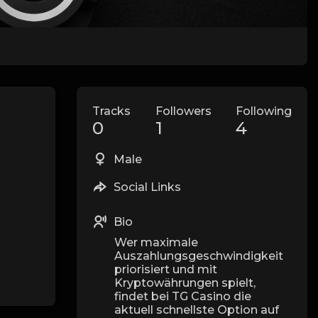
Tracks
Followers
Following
0
1
4
Male
Social Links
Bio
Wer maximale
Auszahlungsgeschwindigkeit
priorisiert und mit
Kryptowährungen spielt,
findet bei TG Casino die
aktuell schnellste Option auf