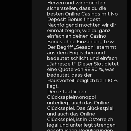
Herzen und wir möchten
sicherstellen, dass du die
besten Online Casinos mit No
Deposit Bonus findest.
Nachfolgend möchten wir dir
einmal zeigen, wie du ganz
einfach an deinen Casino
Bonus ohne Einzahlung bzw.
Der Begriff „Season" stammt
aus dem Englischen und
bedeutet schlicht und einfach
„Jahreszeit". Dieser Slot bietet
eine Quote von 98,90 %, was
bedeutet, dass der
Hausvorteil lediglich bei 1,10 %
liegt.
Dem staatlichen
Glücksspielmonopol
unterliegt auch das Online
Glücksspiel. Das Glücksspiel,
und auch das Online
Glücksspiel, ist in Österreich
legal und unterliegt strengen
gesetzlichen Regulierungen.