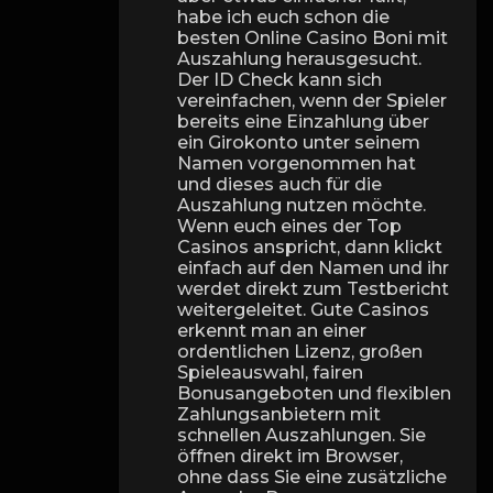
habe ich euch schon die
besten Online Casino Boni mit
Auszahlung herausgesucht.
Der ID Check kann sich
vereinfachen, wenn der Spieler
bereits eine Einzahlung über
ein Girokonto unter seinem
Namen vorgenommen hat
und dieses auch für die
Auszahlung nutzen möchte.
Wenn euch eines der Top
Casinos anspricht, dann klickt
einfach auf den Namen und ihr
werdet direkt zum Testbericht
weitergeleitet. Gute Casinos
erkennt man an einer
ordentlichen Lizenz, großen
Spieleauswahl, fairen
Bonusangeboten und flexiblen
Zahlungsanbietern mit
schnellen Auszahlungen. Sie
öffnen direkt im Browser,
ohne dass Sie eine zusätzliche