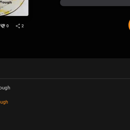
0
2
Tough
ough