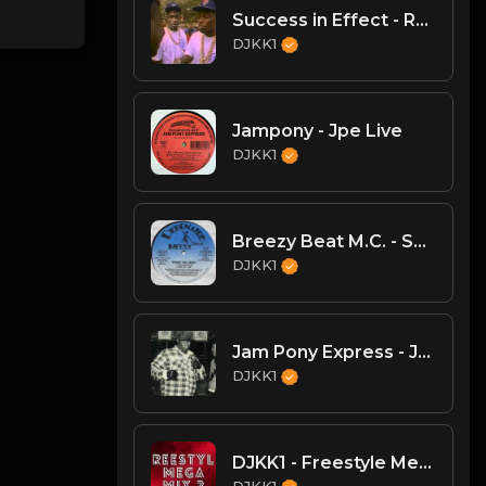
Success in Effect - Roll it Up
DJKK1
Jampony - Jpe Live
DJKK1
Breezy Beat M.C. - Shake the Joint
DJKK1
Jam Pony Express - Jpe Live Part II
DJKK1
DJKK1 - Freestyle Megamix 3.10.24