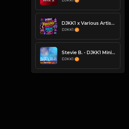
DJKK1
DJKK1 x Various Artists - Freestyle Party Break [DJKK1 Minimix Edit] [Clean] [80's, Freestyle, Latin Hip-Hop, Dance] 6A 125
DJKK1
Stevie B. - DJKK1 Mini-Mix 6.23.24
DJKK1