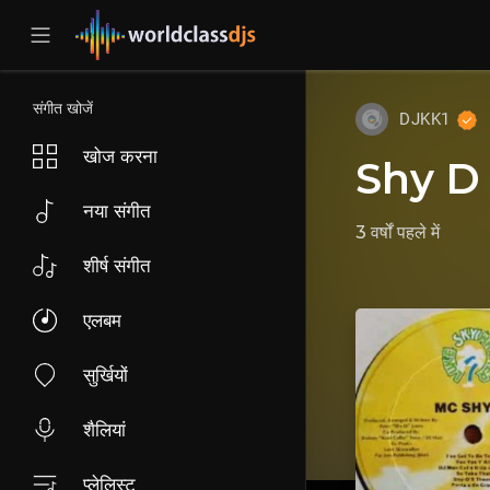
संगीत खोजें
DJKK1
खोज करना
Shy D
नया संगीत
3 वर्षों पहले
में
शीर्ष संगीत
एलबम
सुर्खियों
शैलियां
प्लेलिस्ट