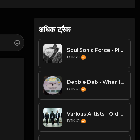
अधिक ट्रैक
Soul Sonic Force - Planet Rock Mega Mix
DJKK1
Debbie Deb - When I Hear Music - (DJKK1 Hype Intro Remix)
DJKK1
Various Artists - Old School Hip Hop Mega-Mix (DJKK1 Mix 6.23.24)
DJKK1