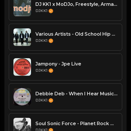
DJ KK1 x MoDJo, Freestyle, Arman Aveiru - Lady Vs. Don't Stop The Rock [KK1 Mashup] [Clean] [80's, Freestyle, Latin Hip-Hop, House] 4A 128
DJKK1
Various Artists - Old School Hip Hop Mega-Mix (DJKK1 Mix 6.23.24)
DJKK1
Jampony - Jpe Live
DJKK1
Debbie Deb - When I Hear Music - (DJKK1 Hype Intro Remix)
DJKK1
Soul Sonic Force - Planet Rock Mega Mix
DJKK1