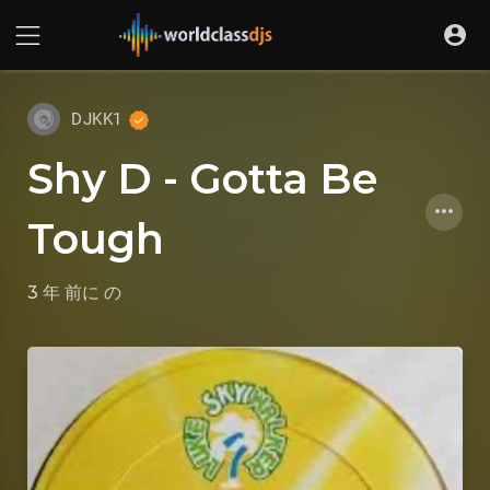
DJKK1
Shy D - Gotta Be
Tough
3 年 前に
の