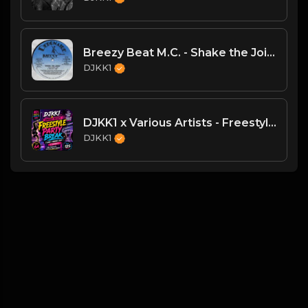
Breezy Beat M.C. - Shake the Joint
DJKK1
DJKK1 x Various Artists - Freestyle Party Break [DJKK1 Minimix Edit] [Clean] [80's, Freestyle, Latin Hip-Hop, Dance] 6A 125
DJKK1