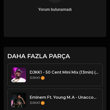
Yorum bulunamadı
DAHA FAZLA PARÇA
DJKK1 - 50 Cent Mini Mix (13min) (95-97 BPM) (Clean)
DJKK1
Eminem Ft. Young M.A - Unaccommodating (Dirty)
DJKK1