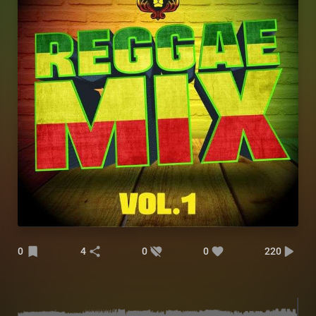
0
4
0
0
220