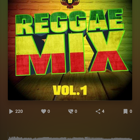
220
0
0
4
0