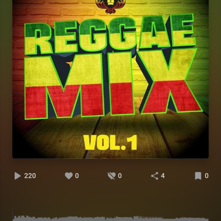
220
0
0
4
0