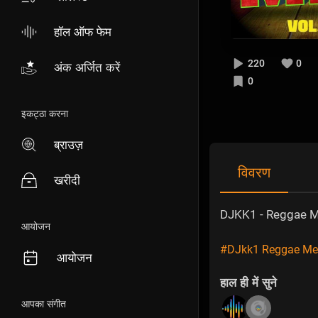
हॉल ऑफ फेम
220
0
अंक अर्जित करें
0
इकट्ठा करना
ब्राउज़
विवरण
खरीदी
DJKK1 - Reggae Me
आयोजन
#DJkk1 Reggae Me
आयोजन
हाल ही में सुने
आपका संगीत